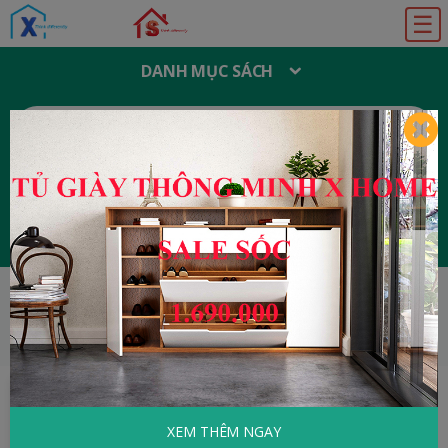
☰
DANH MỤC SÁCH
T
Ì
M
K
I
Ế
M
:
Đăng ký
Đăng nhập
HOME
Y Học - Sức Khỏe
Bệnh Viêm Gan
Cách Phòng Và Điều Trị
XEM THÊM NGAY