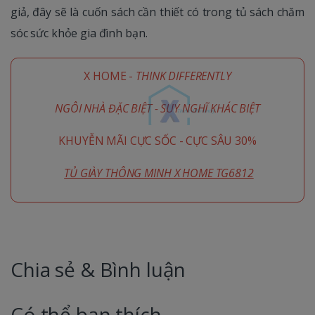
giả, đây sẽ là cuốn sách cần thiết có trong tủ sách chăm
sóc sức khỏe gia đình bạn.
X HOME -
THINK DIFFERENTLY
NGÔI NHÀ ĐẶC BIỆT - SUY NGHĨ KHÁC BIỆT
KHUYỄN MÃI CỰC SỐC - CỰC SÂU 30%
TỦ GIÀY THÔNG MINH X HOME TG6812
Chia sẻ & Bình luận
Có thể bạn thích