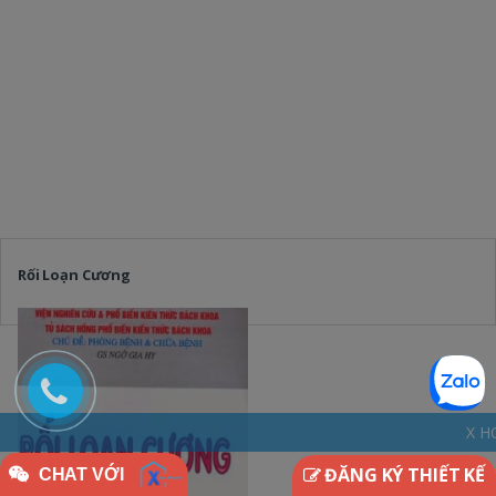
Rối Loạn Cương
X HOME - THINKDIFF
ĐĂNG KÝ THIẾT KẾ
CHAT VỚI