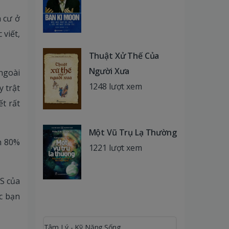
 cư ở
 viết,
Thuật Xử Thế Của
Người Xưa
ngoài
1248 lượt xem
y trật
ết rất
Một Vũ Trụ Lạ Thường
h 80%
1221 lượt xem
S của
ác bạn
Tâm Lý - Kỹ Năng Sống