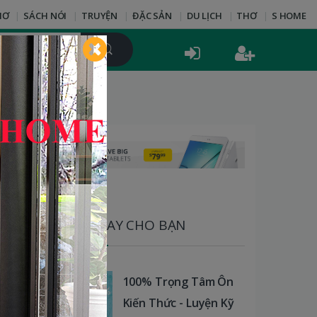
HƠ
SÁCH NÓI
TRUYỆN
ĐẶC SẢN
DU LỊCH
THƠ
S HOME
SÁCH HAY CHO BẠN
100% Trọng Tâm Ôn
Kiến Thức - Luyện Kỹ