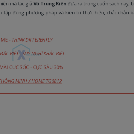
hiện mà tác giả
Võ Trung Kiên
đưa ra trong cuốn sách này, b
n tập đúng phương pháp và kiên trì thực hiện, chắc chắn b
OME -
THINK DIFFERENTLY
ĐẶC BIỆT - SUY NGHĨ KHÁC BIỆT
ÃI CỰC SỐC - CỰC SÂU 30%
 THÔNG MINH X HOME TG6812