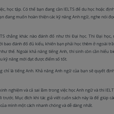
ệc, học tập. Có thể bạn đang cần IELTS để du học hoặc định
bạn đang muốn hoàn thiện các kỹ năng Anh ngữ, nghe nói đọc
LTS chẳng khác nào đánh đố như thi Đại học. Thi Đại học, 
với bao đánh đố đủ kiểu, khiến bạn phải học thêm ở ngoài trầ
như thế. Ngoài khả năng tiếng Anh, thí sinh còn cần hiểu bi
ều kỹ năng mới đạt được điểm số tốt.
g chỉ là tiếng Anh. Khả năng Anh ngữ của bạn sẽ quyết địn
inh nghiệm và cả sai lầm trong việc học Anh ngữ và thi IELT
 trước. Mục đích khi tác giả viết cuốn sách này là để giúp c
h của mình một cách nhanh chóng và dễ dàng nhất.