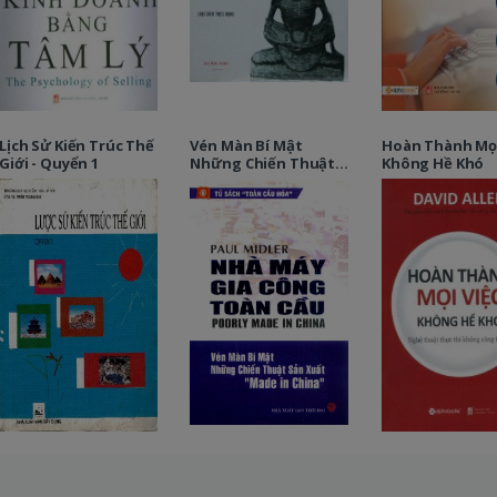
Lịch Sử Kiến Trúc Thế
Vén Màn Bí Mật
Hoàn Thành Mọi
Giới - Quyển 1
Những Chiến Thuật
Không Hề Khó
Sản Xuất Made In
China