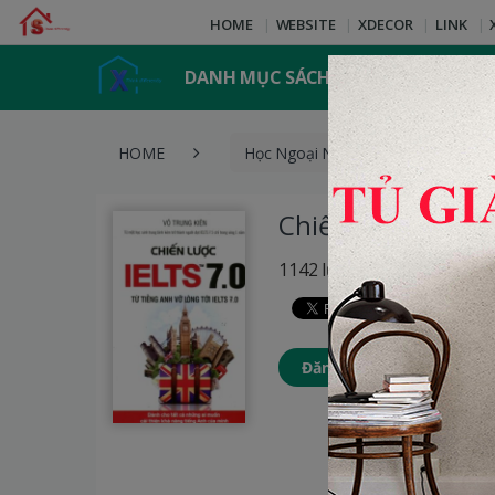
HOME
WEBSITE
XDECOR
LINK
DANH MỤC SÁCH
HOME
Học Ngoại Ngữ
Chiến Lượ
Chiến Lược IELTS 
1142 lượt xem
Đăng nhập để thêm Sách