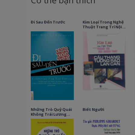
Có thể bạn thích
Đi Sau Đến Trước
Kim Loại Trong Nghệ
Thuật Trang Trí Nội
Ngoại Thất - Các Loại
Cầu Thang, Tường
Rào, Lan Can
Những Trò Quỷ Quái
Biết Người
Không Trái Lương
Tâm