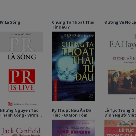
Pr Là Sống
Chúng Ta Thoát Thai
Đường Về Nô L
Từ Đâu ?
Những Nguyên Tắc
Kỹ Thuật Nấu Ăn Đãi
Lễ Tục Trong Gi
Thành Công - Vươn
Tiệc - 60 Món Tôm
Đình Người Việ
Tới Đỉnh Cao Từ Xuất
Phát Điểm Hiện Tại