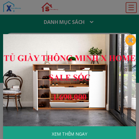
☰
DANH MỤC SÁCH
T
Ì
M
K
I
Ế
M
:
Đăng ký
Đăng nhập
HOME
Văn Học Việt Nam
Đời Mãi Ở
Phương Đông
XEM THÊM NGAY