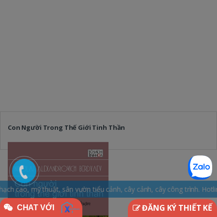
Con Người Trong Thế Giới Tinh Thần
sân vườn tiểu cảnh, cây cảnh, cây công trình. Hotline: 0965.163.169
ĐĂNG KÝ THIẾT KẾ
CHAT VỚI