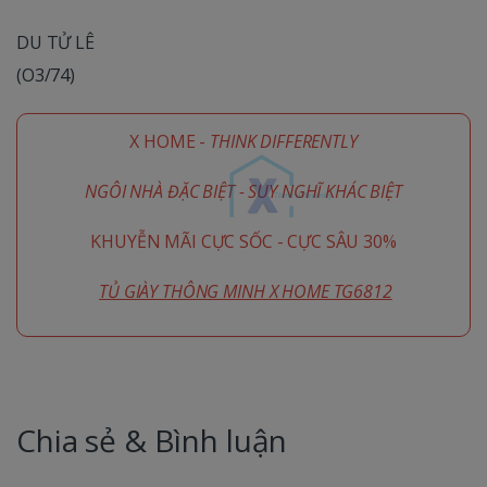
DU TỬ LÊ
(O3/74)
X HOME -
THINK DIFFERENTLY
NGÔI NHÀ ĐẶC BIỆT - SUY NGHĨ KHÁC BIỆT
KHUYỄN MÃI CỰC SỐC - CỰC SÂU 30%
TỦ GIÀY THÔNG MINH X HOME TG6812
Chia sẻ & Bình luận