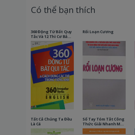
Có thể bạn thích
360 Động Từ Bất Quy
Rối Loạn Cương
Tắc Và 12 Thì Cơ Bản
Trong Tiếng Anh
Tất Cả Chúng Ta Đều
Sổ Tay Tóm Tắt Công
Là Cá
Thức Giải Nhanh Môn
Vật Lý 12