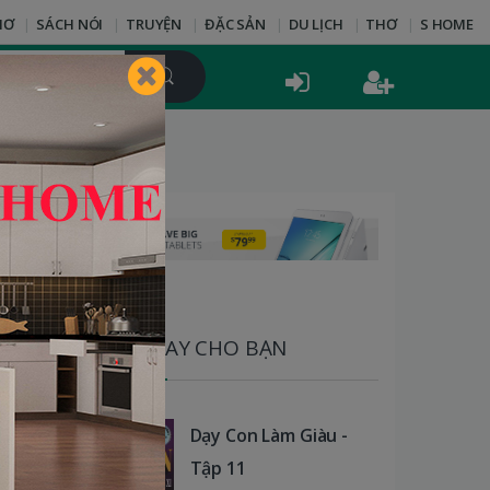
HƠ
SÁCH NÓI
TRUYỆN
ĐẶC SẢN
DU LỊCH
THƠ
S HOME
SÁCH HAY CHO BẠN
Dạy Con Làm Giàu -
Tập 11