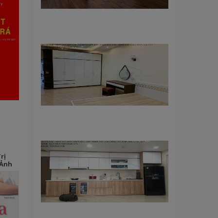
rị
 Ảnh