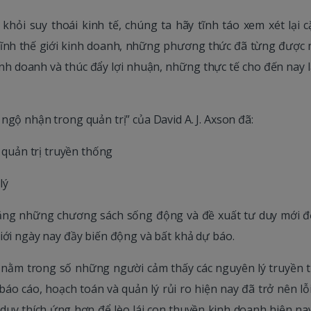
khỏi suy thoái kinh tế, chúng ta hãy tĩnh táo xem xét lại 
lĩnh thế giới kinh doanh, những phương thức đã từng được
nh doanh và thúc đẩy lợi nhuận, những thực tế cho đến nay l
gộ nhận trong quản trị” của David A. J. Axson đã:
i quản trị truyền thống
lý
 những chương sách sống động và đề xuất tư duy mới đ
iới ngày nay đầy biến động và bất khả dự báo.
 nằm trong số những người cảm thấy các nguyên lý truyền 
báo cáo, hoạch toán và quản lý rủi ro hiện nay đã trở nên lỗi
uy thích ứng hơn để lèo lái con thuyền kinh doanh hiện nay.