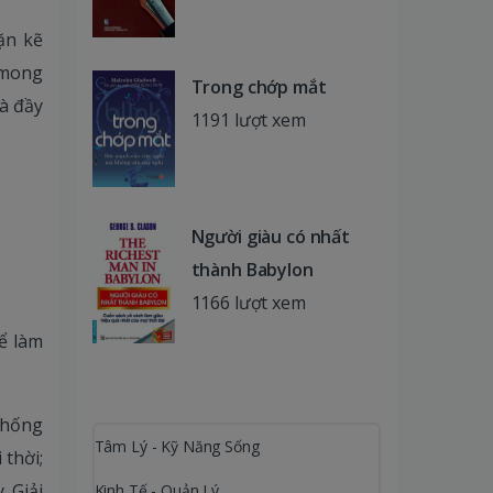
cặn kẽ
 mong
Trong chớp mắt
à đầy
1191 lượt xem
Người giàu có nhất
thành Babylon
1166 lượt xem
ể làm
thống
Tâm Lý - Kỹ Năng Sống
 thời;
 Giải
Kinh Tế - Quản Lý