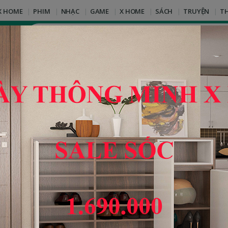
X HOME
PHIM
NHẠC
GAME
X HOME
SÁCH
TRUYỆN
T
T
Ì
M
K
I
ộc Những Ngộ Nhận Trong Quản Trị
Ế
M
:
gộ Nhận Trong Quản Trị
 yêu thích