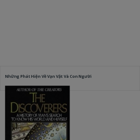
Những Phát Hiện Về Vạn Vật Và Con Người