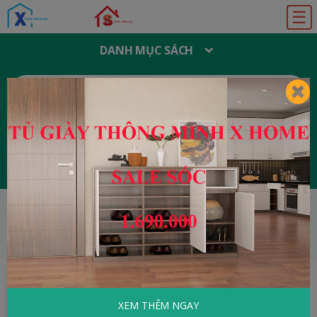
☰
DANH MỤC SÁCH
T
Ì
M
K
I
Ế
M
:
Đăng ký
Đăng nhập
HOME
Khoa Học - Kỹ Thuật
Horrible
Geography - Bờ Biển Bụi Bờ
XEM THÊM NGAY