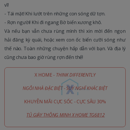
vĩ!
- Tái mặt! Khi lướt trên những con sóng dữ tợn.
- Rợn người! Khi đi ngang Bờ biển xương khô.
Và nếu bạn vẫn chưa rùng mình thì xin mời đến ngọn
hải đăng kỳ quái, hoặc xem con ốc biển cưỡi sóng như
thế nào. Toàn những chuyện hấp dẫn với bạn. Và địa lý
cũng chưa bao giờ rùng rợn đến thế!
X HOME -
THINK DIFFERENTLY
NGÔI NHÀ ĐẶC BIỆT - SUY NGHĨ KHÁC BIỆT
KHUYỄN MÃI CỰC SỐC - CỰC SÂU 30%
TỦ GIÀY THÔNG MINH X HOME TG6812