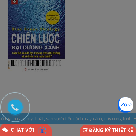
t, sân vườn tiểu cảnh, cây cảnh, cây công trình. Hotline: 0965.163.
ĐĂNG KÝ THIẾT KẾ
CHAT VỚI