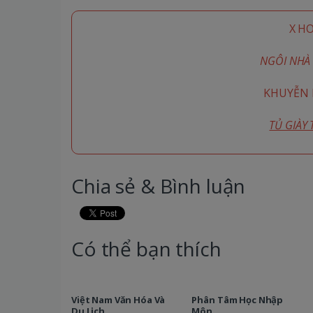
X H
NGÔI NHÀ 
KHUYỄN M
TỦ GIÀY
Chia sẻ & Bình luận
Có thể bạn thích
Việt Nam Văn Hóa Và
Phân Tâm Học Nhập
Du Lịch
Môn