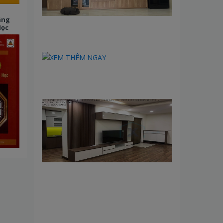
ăng
Học