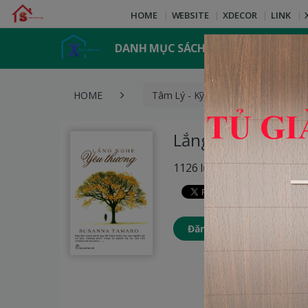
HOME
WEBSITE
XDECOR
LINK
DANH MỤC SÁCH
HOME
Tâm Lý - Kỹ Năng Sống
L
Lắng Nghe Yêu T
1126 lượt xem
Đăng nhập để thêm Sách