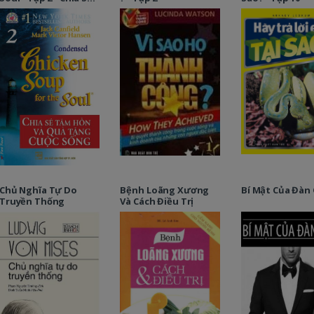
Tâm Hồn Và Quà
Tặng Cuộc Sống
Chủ Nghĩa Tự Do
Bệnh Loãng Xương
Bí Mật Của Đàn
Truyền Thống
Và Cách Điều Trị