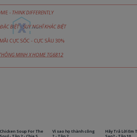
OME -
THINK DIFFERENTLY
ĐẶC BIỆT - SUY NGHĨ KHÁC BIỆT
ÃI CỰC SỐC - CỰC SÂU 30%
 THÔNG MINH X HOME TG6812
Chicken Soup For The
Vì sao họ thành công
Hãy Trả Lời Em 
Soul - Tập 2 - Chia Sẻ
? - Tập 2
Sao? - Tập 10