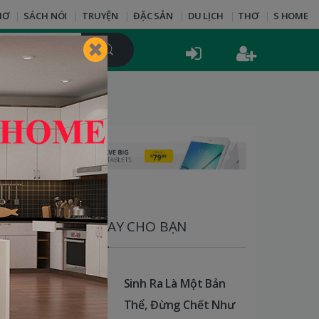
HƠ
SÁCH NÓI
TRUYỆN
ĐẶC SẢN
DU LỊCH
THƠ
S HOME
SÁCH HAY CHO BẠN
Sinh Ra Là Một Bản
Thể, Đừng Chết Như