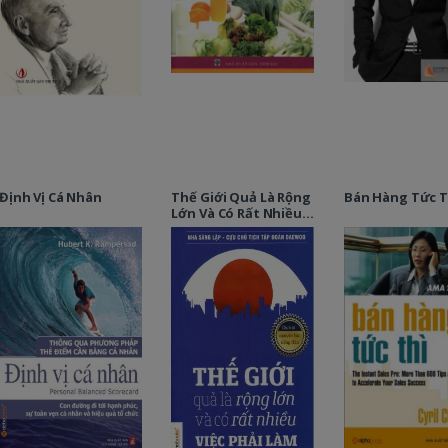
Định Vị Cá Nhân
Thế Giới Quả Là Rộng
Bán Hàng Tức T
Lớn Và Có Rất Nhiều
Việc Phải Làm