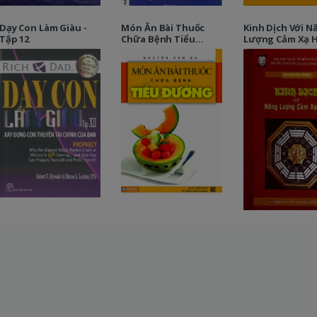
Dạy Con Làm Giàu -
Món Ăn Bài Thuốc
Kinh Dịch Với N
Tập 12
Chữa Bệnh Tiểu
Lượng Cảm Xạ 
Đường