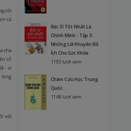
 người
hơn cả
Bác Sĩ Tốt Nhất Là
Chính Mình - Tập 3:
Những Lời Khuyên Bổ
a cha
Ích Cho Sức Khỏe
ện cổ
1193 lượt xem
ã - vì
 lòng
Châm Cứu Học Trung
Quốc
1148 lượt xem
ối với