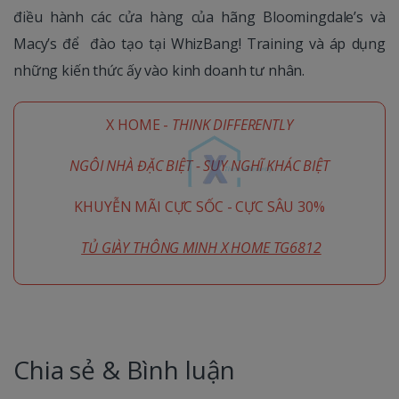
điều hành các cửa hàng của hãng Bloomingdale’s và
Macy’s để đào tạo tại WhizBang! Training và áp dụng
những kiến thức ấy vào kinh doanh tư nhân.
X HOME -
THINK DIFFERENTLY
NGÔI NHÀ ĐẶC BIỆT - SUY NGHĨ KHÁC BIỆT
KHUYỄN MÃI CỰC SỐC - CỰC SÂU 30%
TỦ GIÀY THÔNG MINH X HOME TG6812
Chia sẻ & Bình luận