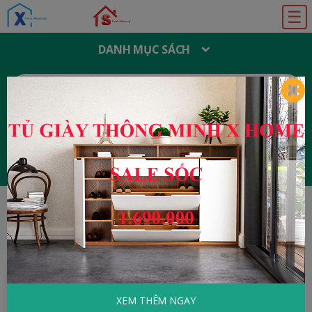
☰
DANH MỤC SÁCH
T
Ì
M
K
I
Ế
M
:
Đăng ký
Đăng nhập
HOME
Marketing - Bán hàng
Marketing
Cho Bán Lẻ
XEM THÊM NGAY