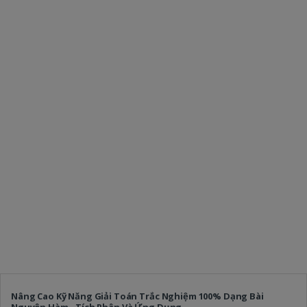
Nâng Cao Kỹ Năng Giải Toán Trắc Nghiệm 100% Dạng Bài
Nguyên Hàm - Tích Phân Và Ứng Dụng