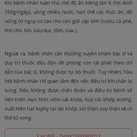
khi bệnh nhân tuân thủ chế độ ăn kiêng (ăn ít thịt dưới
150g/ngày), uống nhiều nước, hạn chế các thức ăn, đồ
uống có nguy cơ cao cho cơn gút cấp tính (rượu, cà phê,
thịt chó, tim, bầu dục, tôm, cua...).
Ngoài ra, bệnh nhản cần thường xuyên khám bác sĩ và
duy trì thuốc đều đặn đề phòng cơn tái phát theo chỉ
dẫn của bác sĩ, không được tự bỏ thuốc. Tuy nhiên, hầu
hết bệnh nhân chỉ quan tâm đến việc điều trị khi chân bị
sưng. Nếu không được chẩn đoán và điều trị bệnh sẽ
tiến triển mạn tính: viêm các khớp, huỷ các khớp xương,
xuất hiện hạt tophy tại các khớp, sỏi thận, suy thận và có
thể tử vong.
X HOME -
THINK DIFFERENTLY