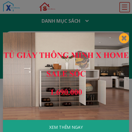
☰
DANH MỤC SÁCH
T
Ì
M
K
I
Ế
M
:
Đăng ký
Đăng nhập
HOME
Y Học - Sức Khỏe
Bệnh Gút Cách
Phòng Và Điều Trị
XEM THÊM NGAY