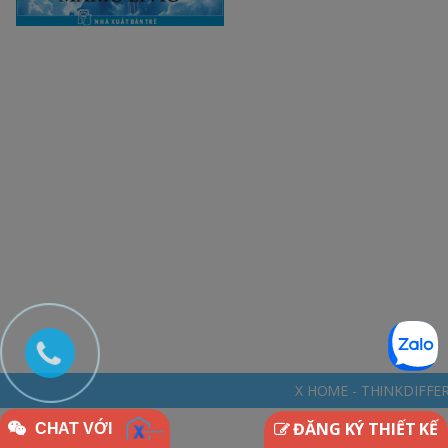
X HOME - THINKDIFFERENTLY * NGÔI NHÀ Đ
ĐĂNG KÝ THIẾT KẾ
CHAT VỚI