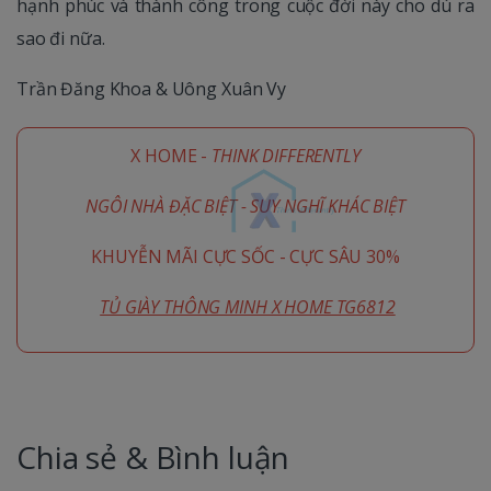
hạnh phúc và thành công trong cuộc đời này cho dù ra
sao đi nữa.
Trần Đăng Khoa & Uông Xuân Vy
X HOME -
THINK DIFFERENTLY
NGÔI NHÀ ĐẶC BIỆT - SUY NGHĨ KHÁC BIỆT
KHUYỄN MÃI CỰC SỐC - CỰC SÂU 30%
TỦ GIÀY THÔNG MINH X HOME TG6812
Chia sẻ & Bình luận