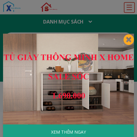
☰
DANH MỤC SÁCH
T
Ì
M
K
I
Ế
M
:
Đăng ký
Đăng nhập
HOME
Tâm Lý - Kỹ Năng Sống
Mặt Phải -
Đi Tìm Những Cơ Hội Tiềm Ẩn Trong Cuộc Sống
XEM THÊM NGAY