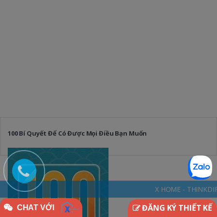
100 Bí Quyết Để Có Được Mọi Điều Bạn Muốn
X HOME - THINKDIFFERENTLY * NGÔI 
ĐĂNG KÝ THIẾT KẾ
CHAT VỚI