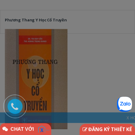
Phương Thang Y Học Cổ Truyền
X HOME - THINKDIFF
ĐĂNG KÝ THIẾT KẾ
CHAT VỚI