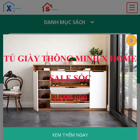
☰
DANH MỤC SÁCH
T
Ì
M
K
I
Ế
M
:
Đăng ký
Đăng nhập
HOME
Nông - Lâm - Ngư
Chăn Nuôi Lợn
Hướng Nạc Ở Gia Đình Và Trang Trại
XEM THÊM NGAY