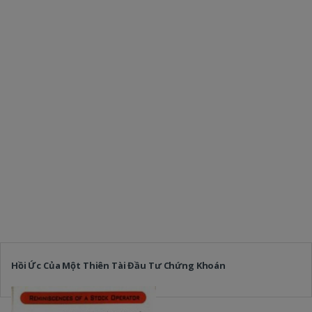
Hồi Ức Của Một Thiên Tài Đầu Tư Chứng Khoán