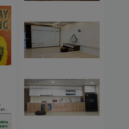
n
oạt
 nhưng