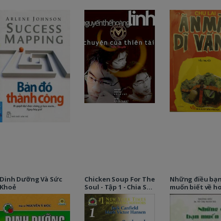
Dinh Dưỡng Và Sức
Chicken Soup For The
Những điều bạ
Khoẻ
Soul - Tập 1 - Chia Sẻ
muốn biết về h
Tâm Hồn Và Quà
động giới tính
Tặng Cuộc Sống
ngại hỏi