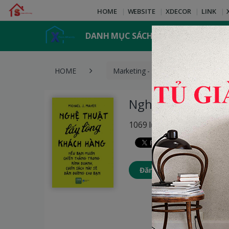
HOME
WEBSITE
XDECOR
LINK
DANH MỤC SÁCH
HOME
Marketing - Bán hàng
Ng
Nghệ Thuật Lấy 
1069 lượt xem
Đăng nhập để thêm Sách