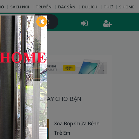
HƠ
SÁCH NÓI
TRUYỆN
ĐẶC SẢN
DU LỊCH
THƠ
S HOME
SÁCH HAY CHO BẠN
Xoa Bóp Chữa Bệnh
Trẻ Em