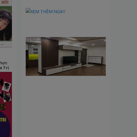
Thực
 Trị