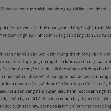
 J. Maher là một cuốn sách mà những người làm kinh doanh 
phí tiền bạc vào việc thuê quảng cáo không? Nghệ thuật lấy
một doanh nghiệp kinh doanh đẳng cấp bằng cách đầu tư và
uốn sách này đều đã được kiểm chứng thành công và nó khô
n (bạn có thể áp dụng những chiến lược này cho mọi loại hì
kiểu một câu chuyện hư cấu – là ánh sáng soi đường cho bất
nh nhân kết nối được với nhiều người hơn để tạo ra những c
ược kinh doanh hiệu quả được đề cập trong cuốn sách này l
cheal. Nếu bạn đang nắm quyền điều hành một doanh nghiệp
ạn đọc. Nếu bạn mới bắt đầu kinh doanh hay thậm chí là một 
n đọc cuốn sách này, bởi nó sẽ là kim chỉ nam cho hoạt độn