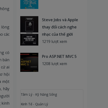
không
Steve Jobs và Apple
thay đổi cách nghe
 lòng
nhạc của thế giới
o các
1219 lượt xem
ng có
Pro ASP.NET MVC 5
nh bán
1208 lượt xem
 cứ ai
ơ hội
à một
, hãy
Tâm Lý - Kỹ Năng Sống
người
g kinh
Kinh Tế - Quản Lý