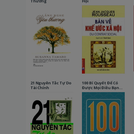
Thương
Hội
21 Nguyên Tắc Tự Do
100 Bí Quyết Để Có
Tài Chính
Được Mọi Điều Bạn
Muốn