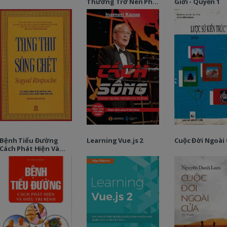
Thường Trở Nên Phi
Giới - Quyển 1
Thường
Bệnh Tiểu Đường
Learning Vue.js 2
Cuộc Đời Ngoài
Cách Phát Hiện Và
Điều Trị Bệnh