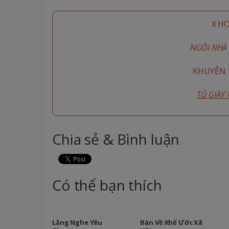
X H
NGÔI NHÀ 
KHUYỄN M
TỦ GIÀY
Chia sẻ & Bình luận
Có thể bạn thích
Lắng Nghe Yêu
Bàn Về Khế Ước Xã