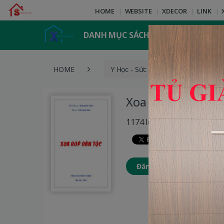
HOME
WEBSITE
XDECOR
LINK
DANH MỤC SÁCH
HOME
Y Học - Sức Khỏe
Xoa Bó
Xoa Bóp Dân Tộc
1174 lượt xem
Đăng nhập để thêm Sách