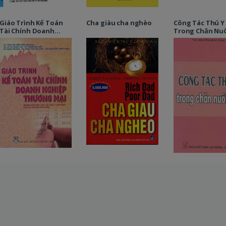
Giáo Trình Kế Toán
Cha giàu cha nghèo
Công Tác Thú Y
Tài Chính Doanh
Trong Chăn Nuô
Nghiệp Thương Mại