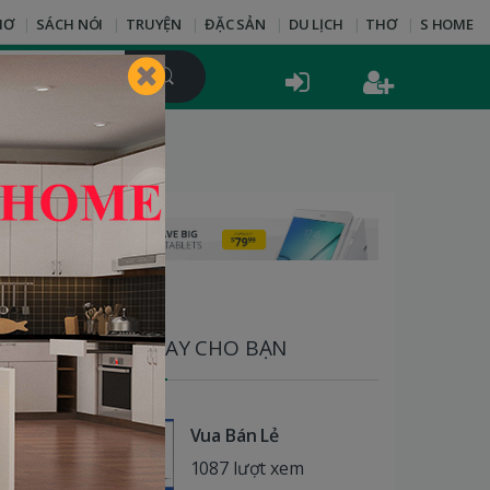
HƠ
SÁCH NÓI
TRUYỆN
ĐẶC SẢN
DU LỊCH
THƠ
S HOME
SÁCH HAY CHO BẠN
Vua Bán Lẻ
1087 lượt xem