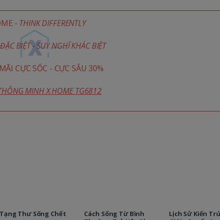
OME -
THINK DIFFERENTLY
ĐẶC BIỆT - SUY NGHĨ KHÁC BIỆT
ÃI CỰC SỐC - CỰC SÂU 30%
 THÔNG MINH X HOME TG6812
Tạng Thư Sống Chết
Cách Sống Từ Bình
Lịch Sử Kiến Tr