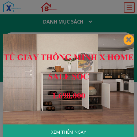
☰
DANH MỤC SÁCH
T
Ì
M
K
I
Ế
M
:
Đăng ký
Đăng nhập
HOME
Văn Học Việt Nam
Người Đi Săn Và
Con Sói Lửa
XEM THÊM NGAY