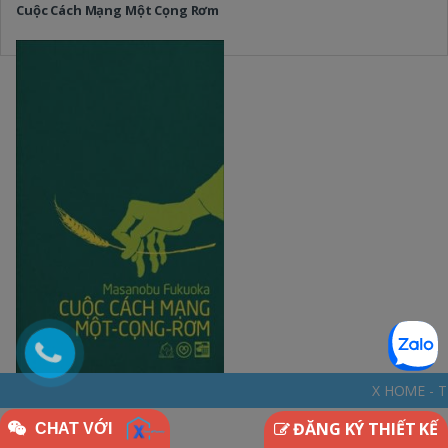
Cuộc Cách Mạng Một Cọng Rơm
X HOME - THINKDIFFERENTLY *
ĐĂNG KÝ THIẾT KẾ
CHAT VỚI