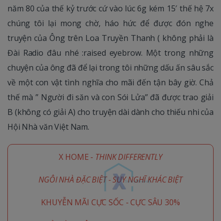
năm 80 của thế kỷ trước cứ vào lúc 6g kém 15′ thế hệ 7x
chúng tôi lại mong chờ, háo hức để được đón nghe
truyện của Ông trên Loa Truyền Thanh ( không phải là
Đài Radio đâu nhé :raised eyebrow. Một trong những
chuyện của ông đã để lại trong tôi những dấu ấn sâu sắc
về một con vật tình nghĩa cho mãi đến tận bây giờ. Chả
thế mà ” Người đi săn và con Sói Lửa” đã được trao giải
B (không có giải A) cho truyện dài dành cho thiếu nhi của
Hội Nhà văn Việt Nam.
X HOME -
THINK DIFFERENTLY
NGÔI NHÀ ĐẶC BIỆT - SUY NGHĨ KHÁC BIỆT
KHUYỄN MÃI CỰC SỐC - CỰC SÂU 30%