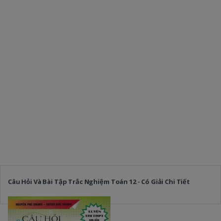
Câu Hỏi Và Bài Tập Trắc Nghiệm Toán 12 - Có Giải Chi Tiết