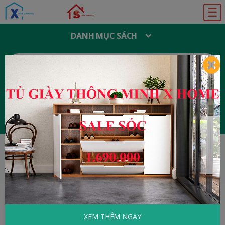
☰
DANH MỤC SÁCH
T
Ì
M
K
I
Ế
M
:
Đăng ký
Đăng nhập
HOME
Kinh Tế - Quản Lý
Tiền Không Mua
Được Gì?
XEM THÊM NGAY