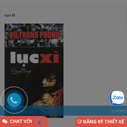
Lục Xì
X HOME - THINKDIFFERENT
ĐĂNG KÝ THIẾT KẾ
CHAT VỚI