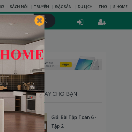
HƠ
SÁCH NÓI
TRUYỆN
ĐẶC SẢN
DU LỊCH
THƠ
S HOME
SÁCH HAY CHO BẠN
Giải Bài Tập Toán 6 -
Tập 2