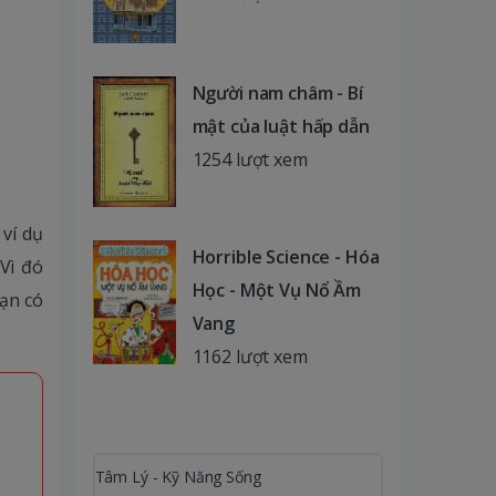
Người nam châm - Bí
mật của luật hấp dẫn
1254 lượt xem
ví dụ
Horrible Science - Hóa
 Vì đó
Học - Một Vụ Nổ Ầm
bạn có
Vang
1162 lượt xem
Tâm Lý - Kỹ Năng Sống