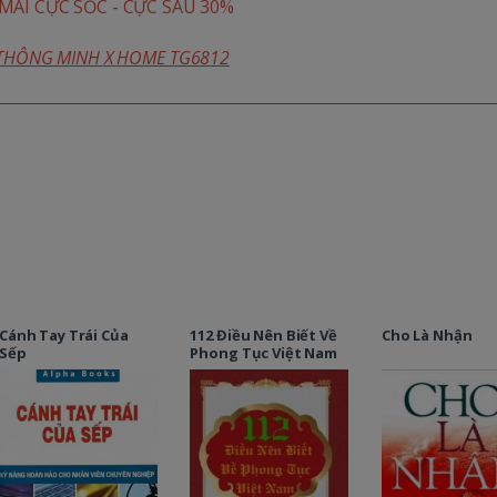
ÃI CỰC SỐC - CỰC SÂU 30%
 THÔNG MINH X HOME TG6812
Cánh Tay Trái Của
112 Điều Nên Biết Về
Cho Là Nhận
Sếp
Phong Tục Việt Nam