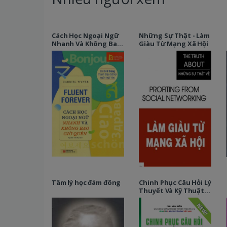
Cách Học Ngoại Ngữ
Những Sự Thật - Làm
Nhanh Và Không Bao
Giàu Từ Mạng Xã Hội
Giờ Quên
Tâm lý học đám đông
Chinh Phục Câu Hỏi Lý
Thuyết Và Kỹ Thuật
Giải Nhanh Hiện Đại
Vật Lý