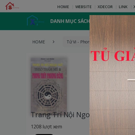
HOME
WEBSITE
XDECOR
LINK
DANH MỤC SÁCH
HOME
Tử Vi - Phong Thủy
Trang
Trang Trí Nội Ngoại Thất The
1208 lượt xem