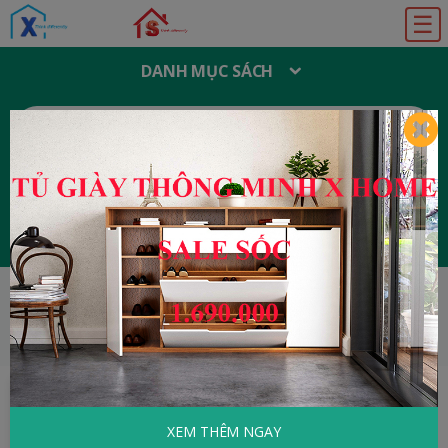
☰
DANH MỤC SÁCH
T
Ì
M
K
I
Ế
M
:
Đăng ký
Đăng nhập
HOME
Tâm Lý - Kỹ Năng Sống
1001 Cách
Tiếp Cận Và Làm Quen Bạn Gái
XEM THÊM NGAY