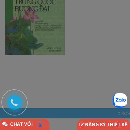
X HOME - THINKDIFFER
ĐĂNG KÝ THIẾT KẾ
CHAT VỚI