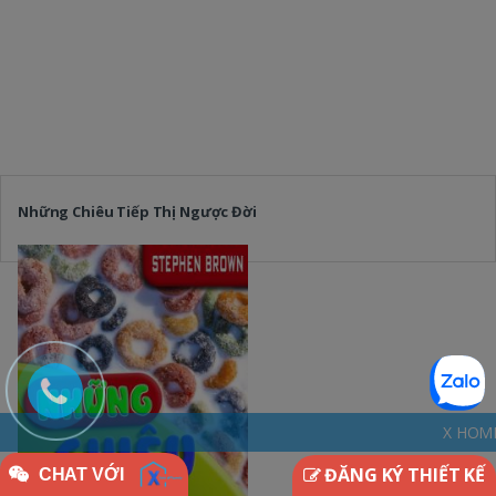
Những Chiêu Tiếp Thị Ngược Đời
X HOME - THINKDIFFERENT
ĐĂNG KÝ THIẾT KẾ
CHAT VỚI