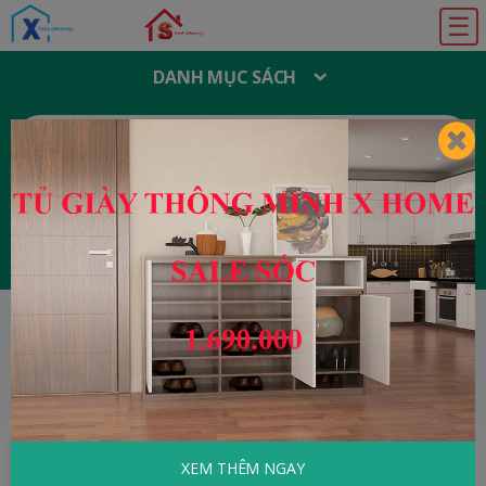
☰
DANH MỤC SÁCH
T
Ì
M
K
I
Ế
M
:
Đăng ký
Đăng nhập
HOME
Y Học - Sức Khỏe
Bác Sĩ Tốt Nhất
Là Chính Mình - Tập 7: Nâng Cao Chất Lượng Sống Ở Người
Cao Tuổi
XEM THÊM NGAY