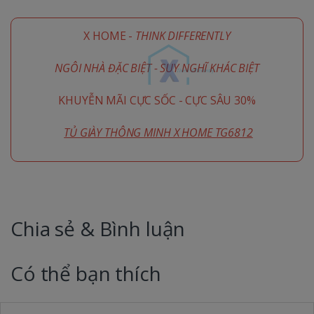
X HOME -
THINK DIFFERENTLY
NGÔI NHÀ ĐẶC BIỆT - SUY NGHĨ KHÁC BIỆT
KHUYỄN MÃI CỰC SỐC - CỰC SÂU 30%
TỦ GIÀY THÔNG MINH X HOME TG6812
Chia sẻ & Bình luận
Có thể bạn thích