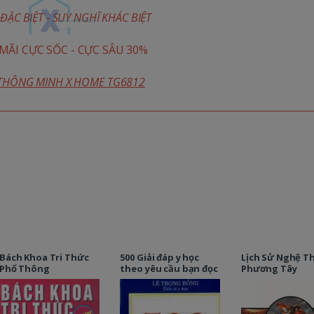
ĐẶC BIỆT - SUY NGHĨ KHÁC BIỆT
ÃI CỰC SỐC - CỰC SÂU 30%
 THÔNG MINH X HOME TG6812
Bách Khoa Tri Thức
500 Giải đáp y học
Lịch Sử Nghệ T
Phổ Thông
theo yêu cầu bạn đọc
Phương Tây