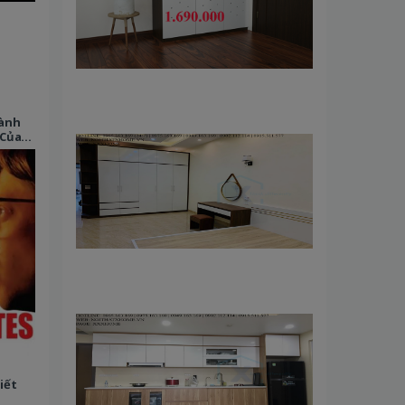
Dành
 Của
iết