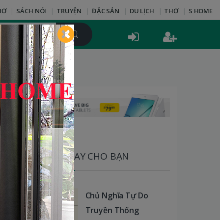
HƠ
SÁCH NÓI
TRUYỆN
ĐẶC SẢN
DU LỊCH
THƠ
S HOME
SÁCH HAY CHO BẠN
Chủ Nghĩa Tự Do
Truyền Thống