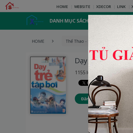
HOME
WEBSITE
XDECOR
LINK
DANH MỤC SÁCH
HOME
Thể Thao - Nghệ Thuật
D
Dạy Trẻ Tập Bơi
1155 lượt xem
Đăng nhập để thêm Sách