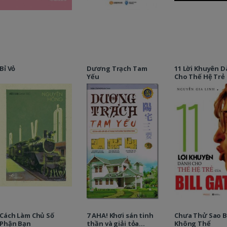
Bỉ Vỏ
Dương Trạch Tam
11 Lời Khuyên 
Yếu
Cho Thế Hệ Trẻ
Bill Gates
Cách Làm Chủ Số
7 AHA! Khơi sán tinh
Chưa Thử Sao B
Phận Bạn
thần và giải tỏa
Không Thể