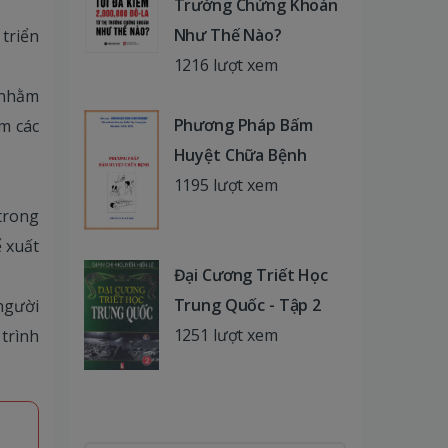
Trường Chứng Khoán
Như Thế Nào?
 triển
1216 lượt xem
 nhằm
Phương Pháp Bấm
m các
Huyệt Chữa Bệnh
1195 lượt xem
 trong
ể xuất
Đại Cương Triết Học
Trung Quốc - Tập 2
người
1251 lượt xem
 trình