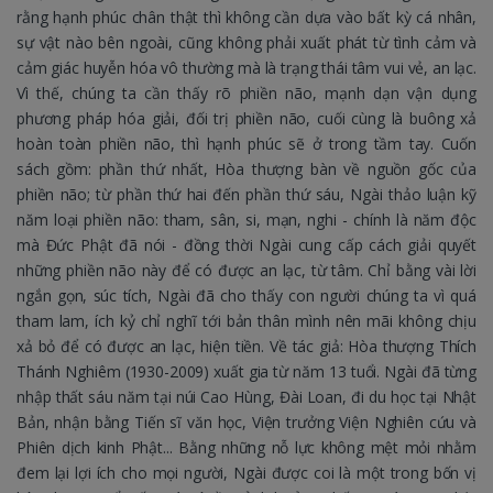
rằng hạnh phúc chân thật thì không cần dựa vào bất kỳ cá nhân,
sự vật nào bên ngoài, cũng không phải xuất phát từ tình cảm và
cảm giác huyễn hóa vô thường mà là trạng thái tâm vui vẻ, an lạc.
Vì thế, chúng ta cần thấy rõ phiền não, mạnh dạn vận dụng
phương pháp hóa giải, đối trị phiền não, cuối cùng là buông xả
hoàn toàn phiền não, thì hạnh phúc sẽ ở trong tầm tay. Cuốn
sách gồm: phần thứ nhất, Hòa thượng bàn về nguồn gốc của
phiền não; từ phần thứ hai đến phần thứ sáu, Ngài thảo luận kỹ
năm loại phiền não: tham, sân, si, mạn, nghi - chính là năm độc
mà Đức Phật đã nói - đồng thời Ngài cung cấp cách giải quyết
những phiền não này để có được an lạc, từ tâm. Chỉ bằng vài lời
ngắn gọn, súc tích, Ngài đã cho thấy con người chúng ta vì quá
tham lam, ích kỷ chỉ nghĩ tới bản thân mình nên mãi không chịu
xả bỏ để có được an lạc, hiện tiền. Về tác giả: Hòa thượng Thích
Thánh Nghiêm (1930-2009) xuất gia từ năm 13 tuổi. Ngài đã từng
nhập thất sáu năm tại núi Cao Hùng, Đài Loan, đi du học tại Nhật
Bản, nhận bằng Tiến sĩ văn học, Viện trưởng Viện Nghiên cứu và
Phiên dịch kinh Phật... Bằng những nỗ lực không mệt mỏi nhằm
đem lại lợi ích cho mọi người, Ngài được coi là một trong bốn vị