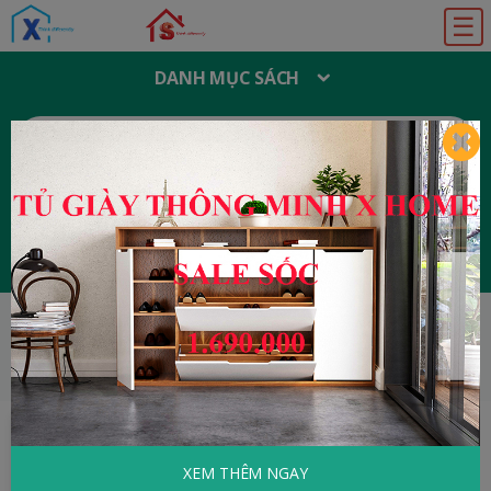
☰
DANH MỤC SÁCH
T
Ì
M
K
I
Ế
M
:
Đăng ký
Đăng nhập
HOME
Tâm Lý - Kỹ Năng Sống
Buông Xả
Phiền Não
XEM THÊM NGAY