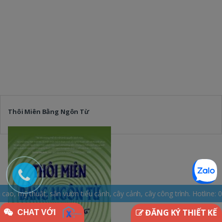
Thôi Miên Bằng Ngôn Từ
sân vườn tiểu cảnh, cây cảnh, cây công trình. Hotline: 0965.163.169
ĐĂNG KÝ THIẾT KẾ
CHAT VỚI