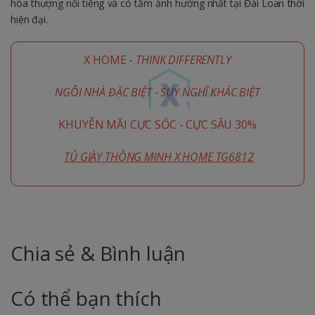
hòa thượng nổi tiếng và có tầm ảnh hưởng nhất tại Đài Loan thời
hiện đại.
X HOME -
THINK DIFFERENTLY
NGÔI NHÀ ĐẶC BIỆT - SUY NGHĨ KHÁC BIỆT
KHUYỄN MÃI CỰC SỐC - CỰC SÂU 30%
TỦ GIÀY THÔNG MINH X HOME TG6812
Chia sẻ & Bình luận
Có thể bạn thích