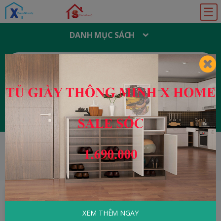
☰
DANH MỤC SÁCH
T
Ì
M
K
I
Ế
M
:
Đăng ký
Đăng nhập
HOME
Triết Học
Các Nguyên Lý Của Triết
Học Pháp Quyền
XEM THÊM NGAY