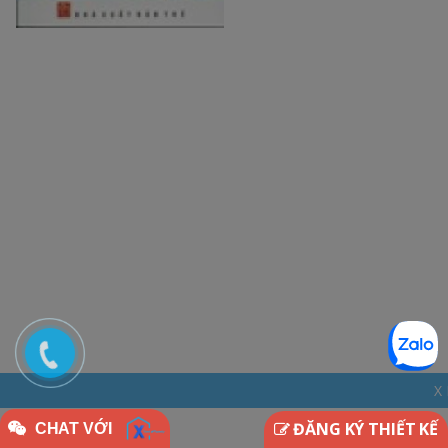
X HOME - THINKDI
ĐĂNG KÝ THIẾT KẾ
CHAT VỚI