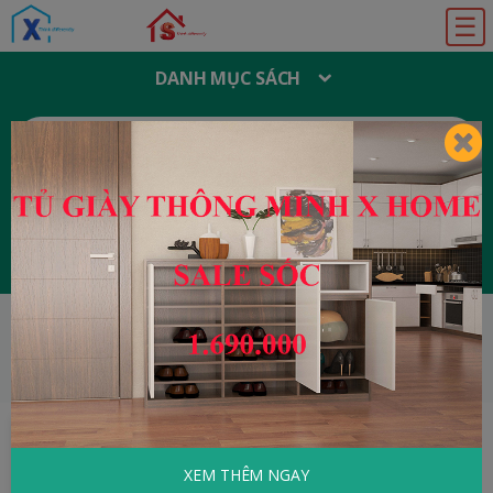
☰
DANH MỤC SÁCH
T
Ì
M
K
I
Ế
M
:
Đăng ký
Đăng nhập
HOME
Văn Hóa - Tôn Giáo
Kể Chuyện
Thăng Long - Hà Nội: Cảnh Sắc Hà Nội
XEM THÊM NGAY