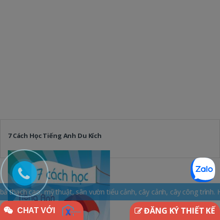
7 Cách Học Tiếng Anh Du Kích
ật, sân vườn tiểu cảnh, cây cảnh, cây công trình. Hotline: 0965.163
ĐĂNG KÝ THIẾT KẾ
CHAT VỚI