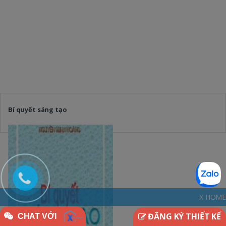
Bí quyết sáng tạo
X HOME - THINKDIFFEREN
ĐĂNG KÝ THIẾT KẾ
CHAT VỚI