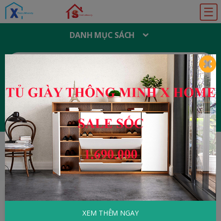
☰
DANH MỤC SÁCH
T
Ì
M
K
I
Ế
M
:
Đăng ký
Đăng nhập
HOME
Tâm Lý - Kỹ Năng Sống
Thành Đạt
Trong Sự Nghiệp
XEM THÊM NGAY