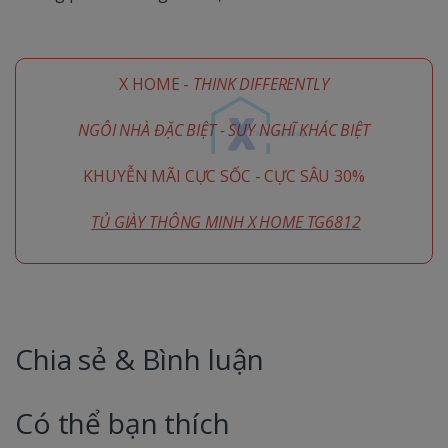
X HOME -
THINK DIFFERENTLY
NGÔI NHÀ ĐẶC BIỆT - SUY NGHĨ KHÁC BIỆT
KHUYỄN MÃI CỰC SỐC - CỰC SÂU 30%
TỦ GIÀY THÔNG MINH X HOME TG6812
Chia sẻ & Bình luận
Có thể bạn thích