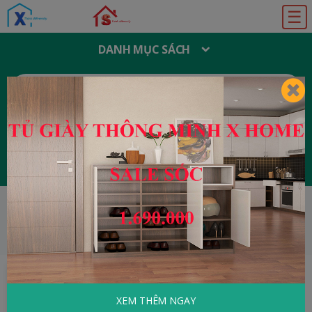
☰
DANH MỤC SÁCH
T
Ì
M
K
I
Ế
M
:
Đăng ký
Đăng nhập
HOME
Y Học - Sức Khỏe
Bệnh Tiêu Hóa
Cách Phòng Và Điều Trị
XEM THÊM NGAY