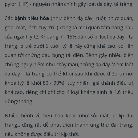
pylori (HP) - nguyên nhân chính gây loét dạ dày, tá tràng.
Các
bệnh tiêu hóa
(như bệnh dạ dày, ruột, thực quán,
gan, mật, lách, tụy, trĩ...) đang là mối quan tâm hàng đầu
của ngành y tế. Khoáng 7 - 15% dân số bị loét dạ dày - tá
tràng, ơ trẻ dưới 5 tuối, tỷ lệ này cũng khá cao, có liên
quan tới chứng đau bụng tái diễn. Bệnh gây nhiều biến
chứng nguy hiểm như chảy máu, thủng dạ dày. Viêm loét
dạ dày - tá tràng có thế khói sau khi được điều trị nội
khoa (tỳ lệ khỏi 80 - 90%), tuy nhiên, giá thành điều trị
khá cao, riêng chi phí cho 4 loại kháng sinh là 1,6 triệu
đồng/tháng.
Nhiều bệnh về tiêu hóa khác như sỏi mật, polip đại
tràng... cũng rất dễ phát ưiến thành ung thư đại tràng,
nếu không được điều trị kịp thời.