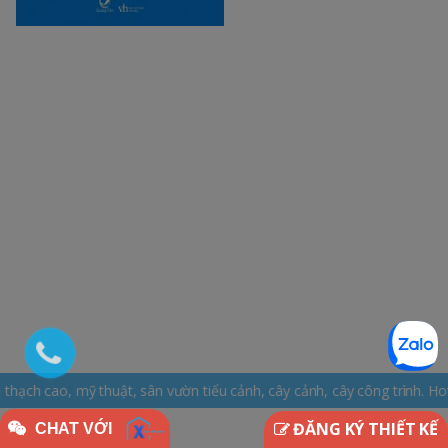
t, sân vườn tiểu cảnh, cây cảnh, cây công trình. Hotline: 0965.163.1
ĐĂNG KÝ THIẾT KẾ
CHAT VỚI