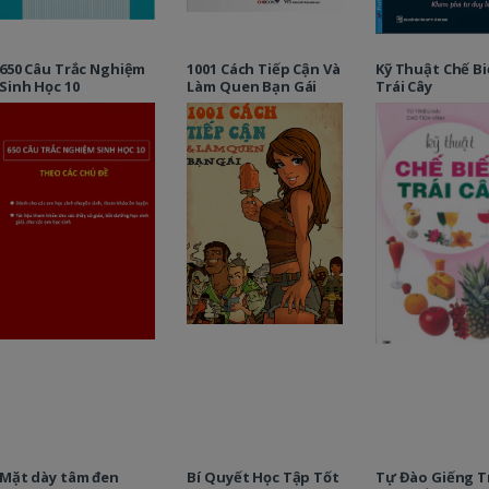
650 Câu Trắc Nghiệm
1001 Cách Tiếp Cận Và
Kỹ Thuật Chế B
Sinh Học 10
Làm Quen Bạn Gái
Trái Cây
Mặt dày tâm đen
Bí Quyết Học Tập Tốt
Tự Đào Giếng T