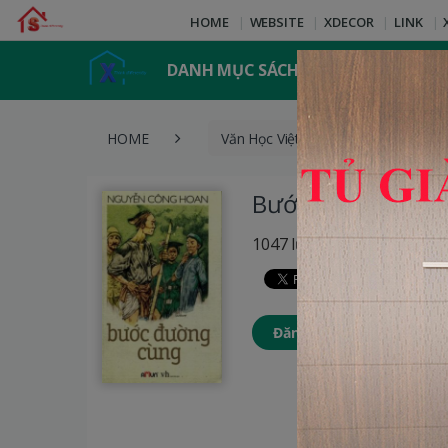
HOME
WEBSITE
XDECOR
LINK
DANH MỤC SÁCH
HOME
Văn Học Việt Nam
Bước 
Bước Đường Cùn
1047 lượt xem
Đăng nhập để thêm Sách