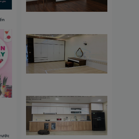
iến
rước