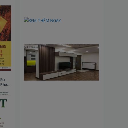
iều
 Pháp