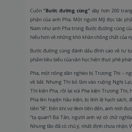
Cuốn
"Bước đường cùng"
dày hơn 200 trang,
phận của anh Pha. Một người Mỹ đọc tác phẩ
Nam như anh Pha trong Bước đường cùng của
hiểu hơn về những khó khăn chồng chất của n
Bước đường cùng đánh dấu đỉnh cao về tư t
phẩm tiêu biểu của văn học hiện thực phê phá
Pha, một nông dân nghèo bị Trương Thi – ng
về bắt. Nhưng Thi bỏ lầm vào ruộng Nghị Lại,
Thi kiện Pha, rồi lại xúi Pha kiện Trương Thi, h
Pha lên huyện hầu kiện, bị lính lệ hạch sách,
tiền “lễ”. Đến khi vợ đem tiền đến, anh mới đượ
“tạ quan”! Bá Tân, người anh vợ có chữ nghĩa
Nhưng lão đã có chủ ý, nhất định chưa nhận. Vụ