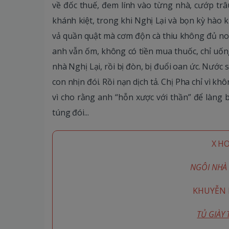
về đốc thuế, đem lính vào từng nhà, cướp trâu,
khánh kiệt, trong khi Nghị Lại và bọn kỳ hào 
vả quần quật mà cơm độn cà thiu không đủ no. 
anh vẫn ốm, không có tiền mua thuốc, chỉ uống 
nhà Nghị Lại, rồi bị đòn, bị đuổi oan ức. Nước
con nhịn đói. Rồi nạn dịch tả. Chị Pha chỉ vì kh
vì cho rằng anh “hỗn xược với thần” để làng b
túng đói...
X H
NGÔI NHÀ 
KHUYỄN M
TỦ GIÀY