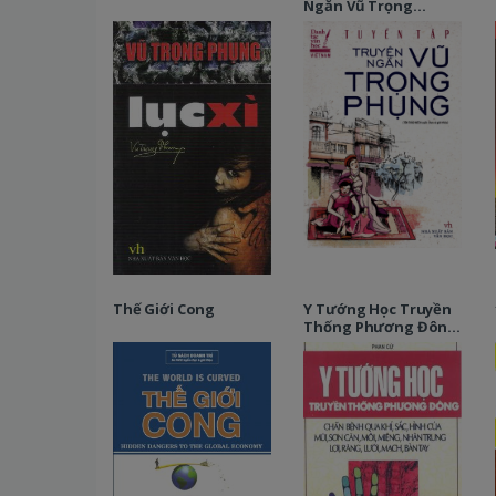
Ngắn Vũ Trọng
Phụng
Thế Giới Cong
Y Tướng Học Truyền
Thống Phương Đông
– Tập 1