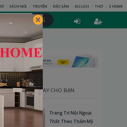
HƠ
SÁCH NÓI
TRUYỆN
ĐẶC SẢN
DU LỊCH
THƠ
S HOME
SÁCH HAY CHO BẠN
Trang Trí Nội Ngoại
Thất Theo Thẩm Mỹ