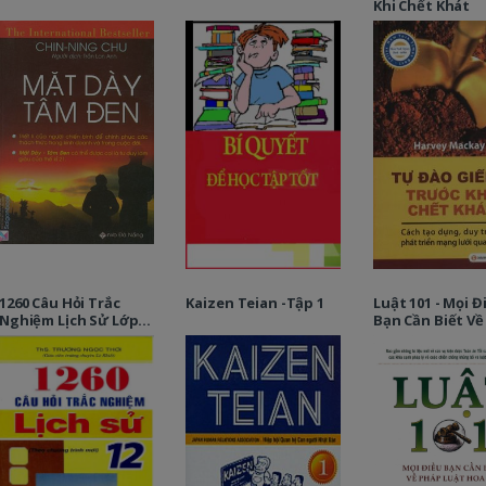
Khi Chết Khát
1260 Câu Hỏi Trắc
Kaizen Teian -Tập 1
Luật 101 - Mọi Đ
Nghiệm Lịch Sử Lớp
Bạn Cần Biết Về
12 - Có Đáp Án
Luật Hoa Kỳ