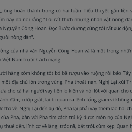
 ông hoàn thành trong có hai tuần. Tiểu thuyết gắn liền v
m này đã nói rằng "Tôi rất thích những nhân vật nông dân
 Nguyễn Công Hoan. Đọc Bước đường cùng tôi rất xúc động
gười nông dân".
ưởng của nhà văn Nguyễn Công Hoan và là một trong nhữn
n Việt Nam trước Cách mạng.
ười hàng xóm không tốt bỏ bã rượu vào ruộng rồi báo Tây
 một địa chủ lớn trong vùng. Pha thoát nạn. Nghị Lại xúi T
ứa cho cả hai người vay tiền lo kiện và nói lót với quan cho c
 đánh đấm, cướp giật, lại bị quan ra lệnh tống giam vì khôn
c tha về. Nghị Lại đến dụ dỗ, Pha lại phải vay thêm lão hai c
 của Pha, bàn với Pha tìm cách trả kỳ được món nợ của Nghị
 thuế đến, lính cơ về làng, tróc nã, bắt trói, cùm kẹp; Quan