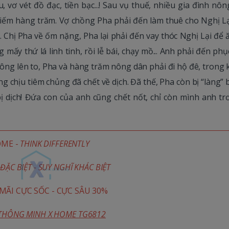
 vơ vét đồ đạc, tiền bạc...! Sau vụ thuế, nhiều gia đình nô
kiếm hàng trăm. Vợ chồng Pha phải đến làm thuê cho Nghị Lạ
Chị Pha về ốm nặng, Pha lại phải đến vay thóc Nghị Lại để 
mấy thứ lá linh tinh, rồi lễ bái, chạy mồ... Anh phải đến phụ
 sông lên to, Pha và hàng trăm nông dân phải đi hộ đê, trong 
ông chịu tiêm chủng đã chết về dịch. Đã thế, Pha còn bị “làng” 
ị dịch! Đứa con của anh cũng chết nốt, chỉ còn mình anh trơ
OME -
THINK DIFFERENTLY
ĐẶC BIỆT - SUY NGHĨ KHÁC BIỆT
ÃI CỰC SỐC - CỰC SÂU 30%
 THÔNG MINH X HOME TG6812