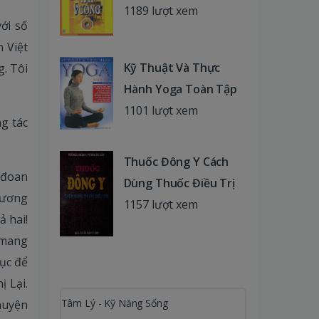
1189 lượt xem
ới số
 Việt
Kỹ Thuật Và Thực
. Tôi
Hành Yoga Toàn Tập
1101 lượt xem
g tác
Thuốc Đông Y Cách
 đoan
Dùng Thuốc Điều Trị
rương
1157 lượt xem
ả hai!
g mang
hục để
 Lại.
Tâm Lý - Kỹ Năng Sống
 huyện