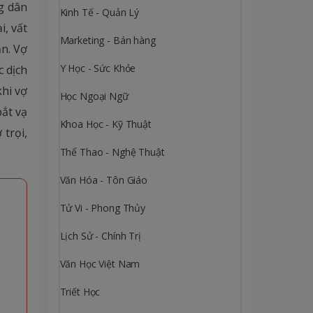
ng dân
Kinh Tế - Quản Lý
i, vất
Marketing - Bán hàng
ăn. Vợ
Y Học - Sức Khỏe
c dịch
khi vợ
Học Ngoại Ngữ
bắt vạ
Khoa Học - Kỹ Thuật
 trọi,
Thể Thao - Nghệ Thuật
Văn Hóa - Tôn Giáo
Tử Vi - Phong Thủy
Lịch Sử - Chính Trị
Văn Học Việt Nam
Triết Học