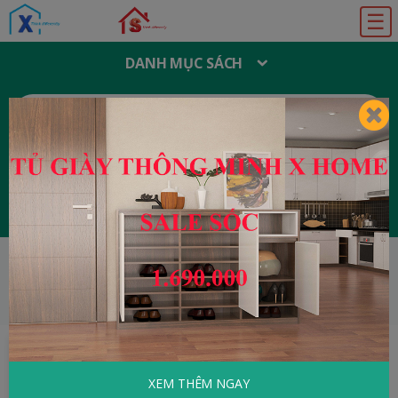
☰
DANH MỤC SÁCH
T
Ì
M
K
I
Ế
M
:
Đăng ký
Đăng nhập
HOME
Y Học - Sức Khỏe
Bệnh Ung Thư
Cách Phòng Và Điều Trị
XEM THÊM NGAY