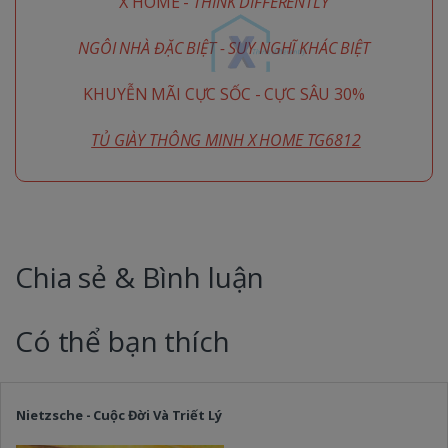
X HOME -
THINK DIFFERENTLY
NGÔI NHÀ ĐẶC BIỆT - SUY NGHĨ KHÁC BIỆT
KHUYỄN MÃI CỰC SỐC - CỰC SÂU 30%
TỦ GIÀY THÔNG MINH X HOME TG6812
Chia sẻ & Bình luận
Có thể bạn thích
Nietzsche - Cuộc Đời Và Triết Lý