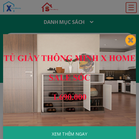
☰
DANH MỤC SÁCH
T
Ì
M
K
I
Ế
M
:
Đăng ký
Đăng nhập
HOME
Văn Học Việt Nam
Thi Nhân Việt
Nam
XEM THÊM NGAY