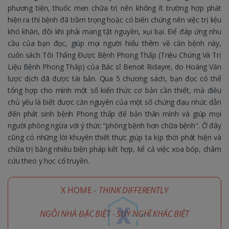
phương tiện, thuốc men chữa trị nên không ít trường hợp phát
hiện ra thì bệnh đã trầm trọng hoặc có biến chứng nên việc trị liệu
khó khăn, đôi khi phải mang tật nguyền, xụi bại. Để đáp ứng nhu
cầu của bạn đọc, giúp mọi người hiểu thêm về căn bệnh này,
cuốn sách Tôi Thắng Được Bệnh Phong Thấp (Triệu Chứng Và Trị
Liệu Bệnh Phong Thấp) của Bác sĩ Benoit Ridayre, do Hoàng Văn
lược dịch đã được tái bản. Qua 5 chương sách, bạn đọc có thể
tổng hợp cho mình một số kiến thức cơ bản cần thiết, mà điều
chủ yếu là biết được căn nguyên của một số chứng đau nhức dẫn
đến phát sinh bệnh Phong thấp để bản thân mình và giúp mọi
người phòng ngừa với ý thức "phòng bệnh hơn chữa bệnh". Ở đây
cũng có những lời khuyên thiết thực giúp ta kịp thời phát hiện và
chữa trị bằng nhiều biện pháp kết hợp, kể cả việc xoa bóp, châm
cứu theo y học cổ truyền.
X HOME -
THINK DIFFERENTLY
NGÔI NHÀ ĐẶC BIỆT - SUY NGHĨ KHÁC BIỆT