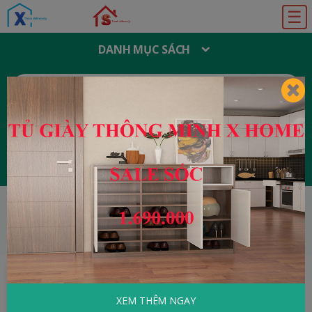
☰
DANH MỤC SÁCH
T
Ì
M
K
I
Ế
M
:
Đăng ký
Đăng nhập
HOME
Y Học - Sức Khỏe
Tôi Thắng Được
Bệnh Phong Thấp
XEM THÊM NGAY