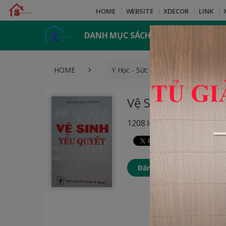
HOME
WEBSITE
XDECOR
LINK
DANH MỤC SÁCH
HOME
Y Học - Sức Khỏe
Vệ Sinh
Vệ Sinh Yếu Quyế
1208 lượt xem
Đăng nhập để thêm Sách