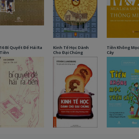
16 Bí Quyết Để Hái Ra
Kinh Tế Học Dành
Tiền Không Mọc
Tiền
Cho Đại Chúng
Cây