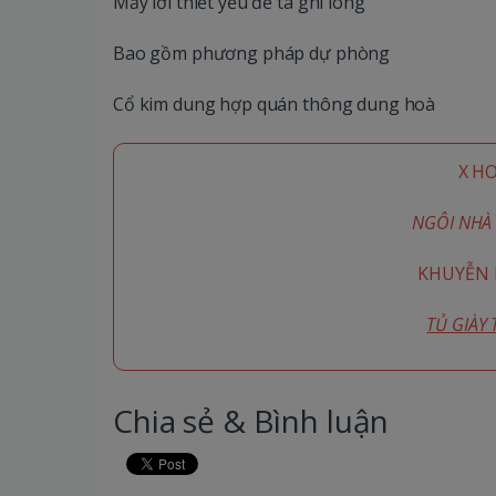
Mấy lời thiết yếu để ta ghi lòng
Bao gồm phương pháp dự phòng
Cổ kim dung hợp quán thông dung hoà
X H
NGÔI NHÀ 
KHUYỄN M
TỦ GIÀY
Chia sẻ & Bình luận