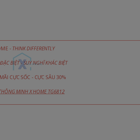
OME -
THINK DIFFERENTLY
ĐẶC BIỆT - SUY NGHĨ KHÁC BIỆT
ÃI CỰC SỐC - CỰC SÂU 30%
 THÔNG MINH X HOME TG6812