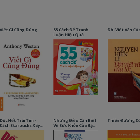
Viết Gì Cũng Đúng
55 Cách Để Tranh
Đời Viết Văn Củ
Luận Hiệu Quả
Dốc Hết Trái Tim -
Những Điều Cần Biết
Thiên Đường C
Cách Starbucks Xây
Về Sức Khỏe Của Bạn -
Dựng Công Ty Bằng
Giải Phẫu Học
Từng Tách Cà Phê