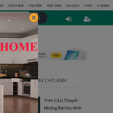
HƠ
SÁCH NÓI
TRUYỆN
ĐẶC SẢN
DU LỊCH
THƠ
S HOME
SÁCH HAY CHO BẠN
Trên Cả Lí Thuyết -
Những Bài Học Kinh