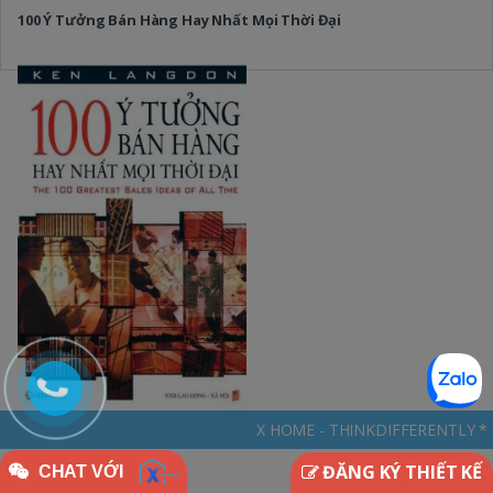
100 Ý Tưởng Bán Hàng Hay Nhất Mọi Thời Đại
X HOME - THINKDIFFERENTLY * NGÔI NHÀ ĐẶC BIỆT -
ĐĂNG KÝ THIẾT KẾ
CHAT VỚI