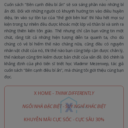
Cuốn sách “Bên cạnh điều bí ẩn” sẽ soi sáng phần nào những bí
ẩn đó. Đối với những người có khuynh hướng tin vào điều huyền
diệu, tin vào sự tồn tại của “thế giới bên kia” thì hầu hết mọi sự
kiện trong tự nhiên đều được khoác một lớp vỏ thần bí và sinh ra
những thiên kiến tôn giáo. Thế nhưng chỉ cần bạn vững tin một
chút, rằng tất cả những hiện tượng diễn ta quanh ta, cho dù
chúng có vẻ bí hiểm thế nào chăng nữa, cũng đều có nguyên
nhân vật chất của nó, thì thế nào bạn cũng tiếp cận được chân lý,
thế nàobạn cũng tìm kiếm được bản chất của vấn đề. Đó chính là
khẳng định của phó tiến sĩ triết học Vladimir Mezenxep, tác giả
cuốn sách “Bên cạnh điều bí ẩn”, mà chúng tôi giới thiệu cùng bạn
đọc.
X HOME -
THINK DIFFERENTLY
NGÔI NHÀ ĐẶC BIỆT - SUY NGHĨ KHÁC BIỆT
KHUYỄN MÃI CỰC SỐC - CỰC SÂU 30%