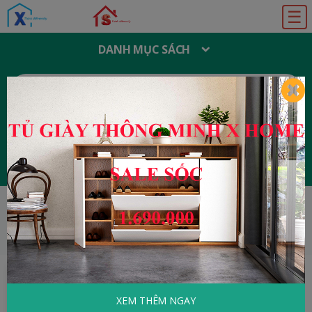
☰
DANH MỤC SÁCH
T
Ì
M
K
I
Ế
M
:
Đăng ký
Đăng nhập
HOME
Khoa Học - Kỹ Thuật
Bên Cạnh Điều
Bí Ẩn
XEM THÊM NGAY