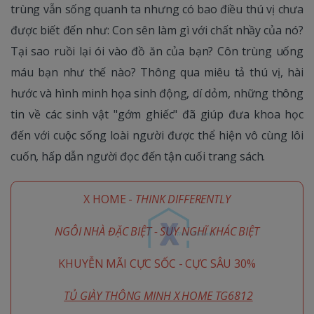
trùng vẫn sống quanh ta nhưng có bao điều thú vị chưa
được biết đến như: Con sên làm gì với chất nhầy của nó?
Tại sao ruồi lại ói vào đồ ăn của bạn? Côn trùng uống
máu bạn như thế nào? Thông qua miêu tả thú vị, hài
hước và hình minh họa sinh động, dí dỏm, những thông
tin về các sinh vật "gớm ghiếc" đã giúp đưa khoa học
đến với cuộc sống loài người được thể hiện vô cùng lôi
cuốn, hấp dẫn người đọc đến tận cuối trang sách.
X HOME -
THINK DIFFERENTLY
NGÔI NHÀ ĐẶC BIỆT - SUY NGHĨ KHÁC BIỆT
KHUYỄN MÃI CỰC SỐC - CỰC SÂU 30%
TỦ GIÀY THÔNG MINH X HOME TG6812