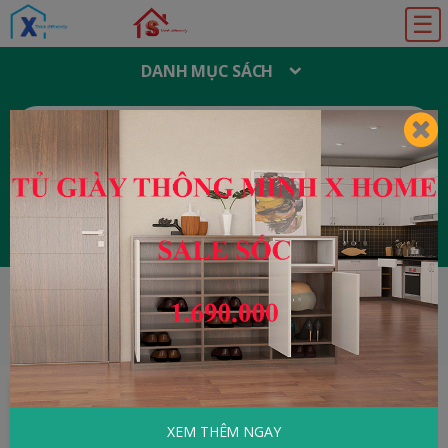
☰
DANH MỤC SÁCH
T
Ì
M
K
I
Ế
M
:
Đăng ký
Đăng nhập
HOME
Khoa Học - Kỹ Thuật
Horrible
Science - Côn Trùng Gớm Ghiếc
XEM THÊM NGAY