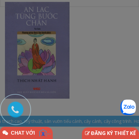
, sân vườn tiểu cảnh, cây cảnh, cây công trình. Hotline: 0965.163.16
ĐĂNG KÝ THIẾT KẾ
CHAT VỚI