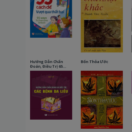
Hướng Dẫn Chẩn
Bốn Thỏa Ước
Đoán, Điều Trị 65
Bệnh Da Liễu