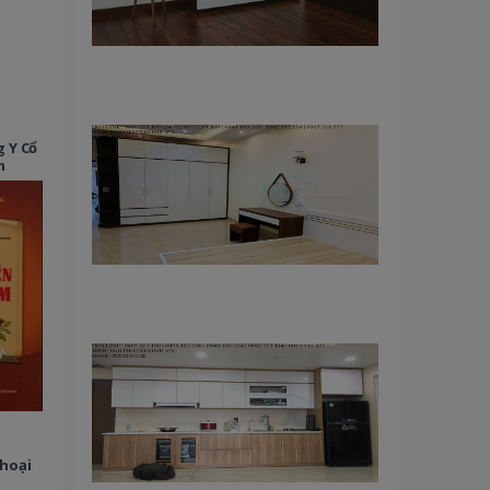
 Y Cổ
m
hoại