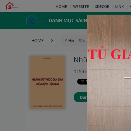
HOME
WEBSITE
XDECOR
LINK
DANH MỤC SÁCH
HOME
Y Học - Sức Khỏe
Những 
Những Bài Thuốc
1153 lượt xem
Đăng nhập để thêm Sách