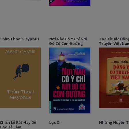
Thần Thoại Sisyphus
Nơi Nào Có Ý Chí Nơi
Toa Thuốc Đông
Đó Có Con Đường
Truyền Việt Na
Chích Lễ Rất Hay Dễ
Lục Xì
Những Huyền T
Học Dễ Làm