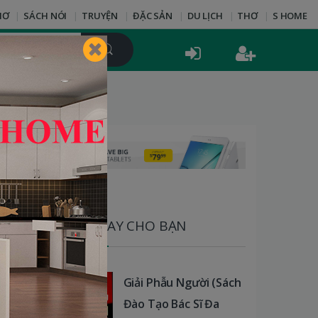
HƠ
SÁCH NÓI
TRUYỆN
ĐẶC SẢN
DU LỊCH
THƠ
S HOME
SÁCH HAY CHO BẠN
Giải Phẫu Người (Sách
Đào Tạo Bác Sĩ Đa