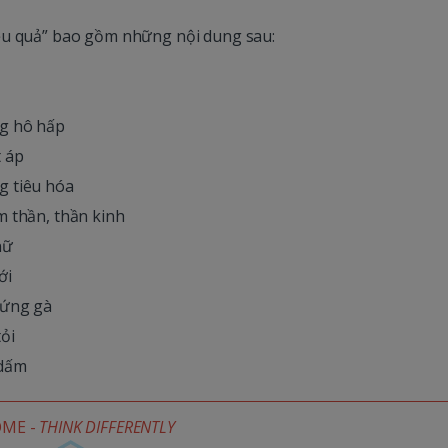
ệu quả” bao gồm những nội dung sau:
g hô hấp
 áp
g tiêu hóa
 thần, thần kinh
nữ
ới
rứng gà
ỏi
 dấm
OME -
THINK DIFFERENTLY