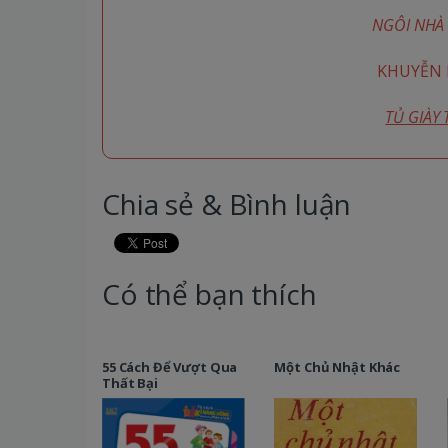
NGÔI NHÀ 
KHUYỄN M
TỦ GIÀY
Chia sẻ & Bình luận
Có thể bạn thích
55 Cách Để Vượt Qua
Một Chủ Nhật Khác
Thất Bại