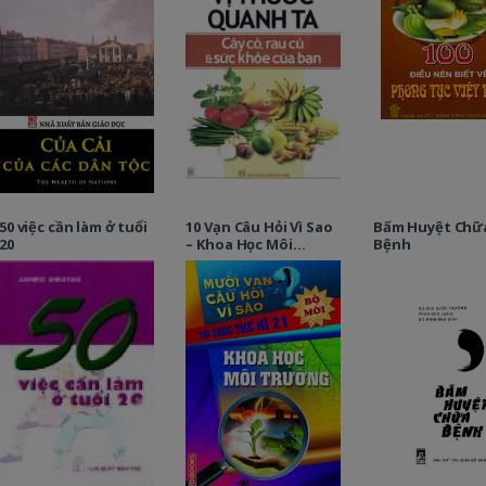
50 việc cần làm ở tuổi
10 Vạn Câu Hỏi Vì Sao
Bấm Huyệt Chữ
20
– Khoa Học Môi
Bệnh
Trường