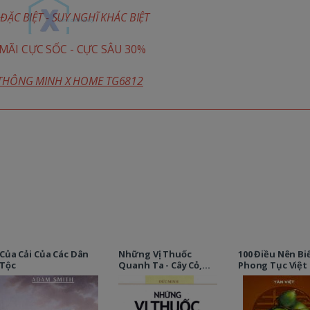
ĐẶC BIỆT - SUY NGHĨ KHÁC BIỆT
ÃI CỰC SỐC - CỰC SÂU 30%
 THÔNG MINH X HOME TG6812
Của Cải Của Các Dân
Những Vị Thuốc
100 Điều Nên Bi
Tộc
Quanh Ta - Cây Cỏ,
Phong Tục Việt
Rau Củ Và Sức Khỏe
Của Bạn