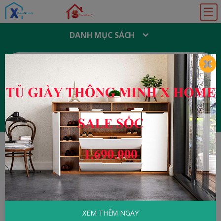
☰
DANH MỤC SÁCH
T
Ì
M
K
I
Ế
M
:
Đăng ký
Đăng nhập
HOME
Tâm Lý - Kỹ Năng Sống
Du Học
Trên Đất Mỹ
XEM THÊM NGAY