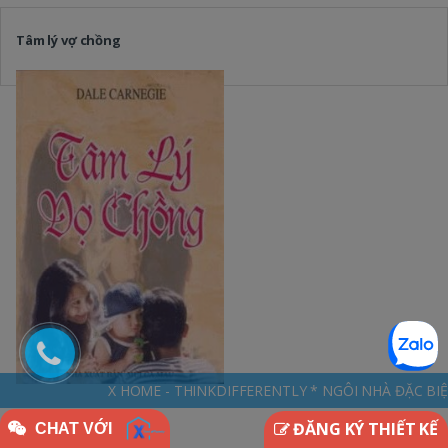
Tâm lý vợ chồng
X HOME - THINKDIFFERENTLY * NGÔI NHÀ ĐẶC BIỆT - SUY NGHĨ KHÁC BIỆT
ĐĂNG KÝ THIẾT KẾ
CHAT VỚI