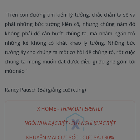
“Trên con đường tìm kiếm lý tưởng, chắc chắn ta sẽ va
phải những bức tường kiên cố, nhưng chúng nằm đó
không phải để cản bước chúng ta, mà nhằm ngăn trở
những kẻ không có khát khao lý tưởng. Những bức
tường ấy cho chúng ta một cơ hội để chứng tỏ, rốt cuộc
chúng ta mong muốn đạt được điều gì đó ghê gớm tới
mức nào.”
Randy Pausch (Bài giảng cuối cùng)
X HOME -
THINK DIFFERENTLY
NGÔI NHÀ ĐẶC BIỆT - SUY NGHĨ KHÁC BIỆT
KHUYỄN MÃI CỰC SỐC - CỰC SÂU 30%